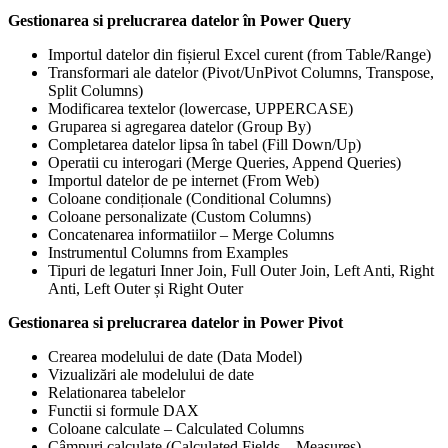
Gestionarea si prelucrarea datelor în Power Query
Importul datelor din fișierul Excel curent (from Table/Range)
Transformari ale datelor (Pivot/UnPivot Columns, Transpose,
Split Columns)
Modificarea textelor (lowercase, UPPERCASE)
Gruparea si agregarea datelor (Group By)
Completarea datelor lipsa în tabel (Fill Down/Up)
Operatii cu interogari (Merge Queries, Append Queries)
Importul datelor de pe internet (From Web)
Coloane condiționale (Conditional Columns)
Coloane personalizate (Custom Columns)
Concatenarea informatiilor – Merge Columns
Instrumentul Columns from Examples
Tipuri de legaturi Inner Join, Full Outer Join, Left Anti, Right
Anti, Left Outer și Right Outer
Gestionarea si prelucrarea datelor in Power Pivot
Crearea modelului de date (Data Model)
Vizualizări ale modelului de date
Relationarea tabelelor
Functii si formule DAX
Coloane calculate – Calculated Columns
Câmpuri calculate (Calculated Fields – Measures)