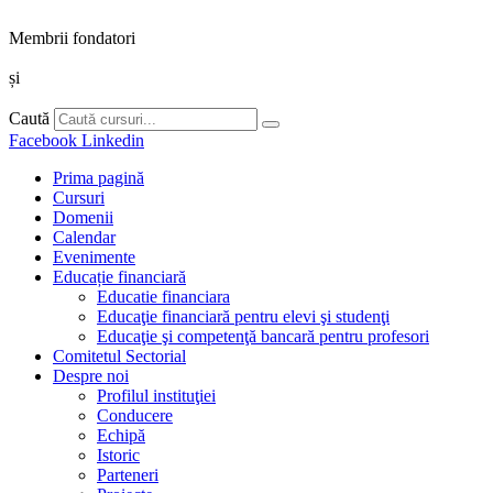
Membrii fondatori
și
Caută
Facebook
Linkedin
Prima pagină
Cursuri
Domenii
Calendar
Evenimente
Educație financiară
Educatie financiara
Educaţie financiară pentru elevi şi studenţi
Educaţie şi competenţă bancară pentru profesori
Comitetul Sectorial
Despre noi
Profilul instituţiei
Conducere
Echipă
Istoric
Parteneri