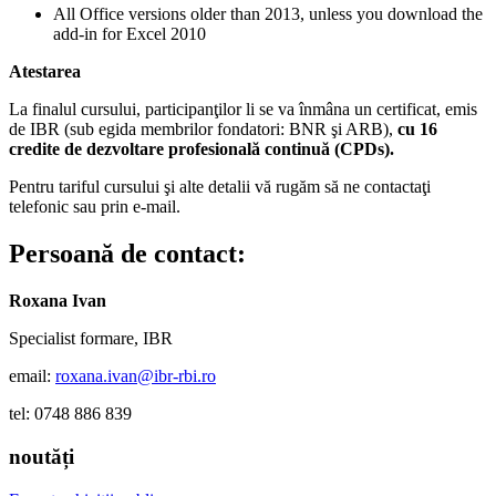
All Office versions older than 2013, unless you download the
add-in for Excel 2010
Atestarea
La finalul cursului, participan
ţilor li se va înmâna un certificat, emis
de IBR (sub egida membrilor fondatori: BNR şi ARB),
cu 16
credite de dezvoltare profesională continuă (CPDs).
Pentru tariful cursului şi alte detalii vă rugăm să ne contactaţi
telefonic sau prin e-mail
.
Persoană de contact:
Roxana Ivan
Specialist formare, IBR
email:
roxana.ivan@ibr-rbi.ro
tel: 0748 886 839
noutăți