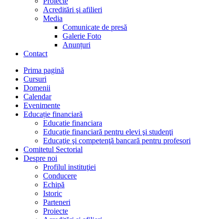
Proiecte
Acreditări şi afilieri
Media
Comunicate de presă
Galerie Foto
Anunțuri
Contact
Prima pagină
Cursuri
Domenii
Calendar
Evenimente
Educație financiară
Educatie financiara
Educaţie financiară pentru elevi şi studenţi
Educaţie şi competenţă bancară pentru profesori
Comitetul Sectorial
Despre noi
Profilul instituţiei
Conducere
Echipă
Istoric
Parteneri
Proiecte