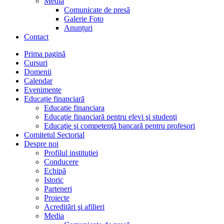
Media
Comunicate de presă
Galerie Foto
Anunțuri
Contact
Prima pagină
Cursuri
Domenii
Calendar
Evenimente
Educație financiară
Educatie financiara
Educaţie financiară pentru elevi şi studenţi
Educaţie şi competenţă bancară pentru profesori
Comitetul Sectorial
Despre noi
Profilul instituţiei
Conducere
Echipă
Istoric
Parteneri
Proiecte
Acreditări şi afilieri
Media