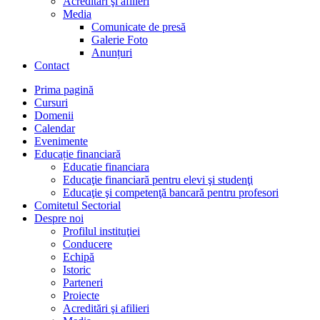
Acreditări şi afilieri
Media
Comunicate de presă
Galerie Foto
Anunțuri
Contact
Prima pagină
Cursuri
Domenii
Calendar
Evenimente
Educație financiară
Educatie financiara
Educaţie financiară pentru elevi şi studenţi
Educaţie şi competenţă bancară pentru profesori
Comitetul Sectorial
Despre noi
Profilul instituţiei
Conducere
Echipă
Istoric
Parteneri
Proiecte
Acreditări şi afilieri