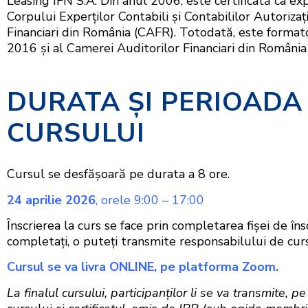
Leasing IFN S.A. Din anul 2006, este certificată ca exp
Corpului Experților Contabili și Contabililor Autoriz
Financiari din România (CAFR). Totodată, este formato
2016 și al Camerei Auditorilor Financiari din România
DURATA ŞI PERIOADA
CURSULUI
Cursul se desfăşoară pe durata a 8 ore.
24 aprilie 2026
, orele 9:00 – 17:00
Înscrierea la curs se face prin completarea fişei de în
completaţi, o puteţi transmite responsabilului de cur
Cursul se va livra ONLINE
, pe platforma Zoom.
La finalul cursului, participan
ţilor li se va transmite, p