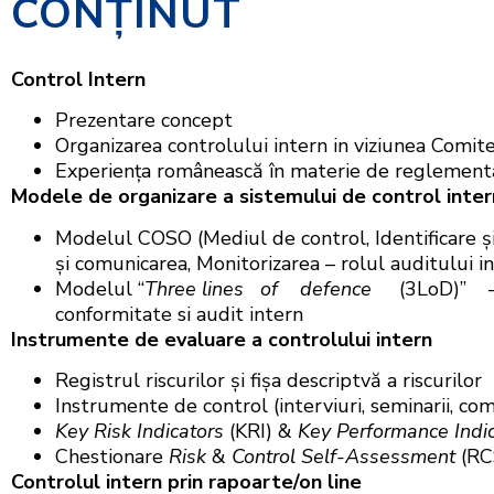
CONŢINUT
Control Intern
Prezentare concept
Organizarea controlului intern in viziunea Comite
Experiența românească în materie de reglementare
Modele de organizare a sistemului de control inter
Modelul COSO (Mediul de control, Identificare și e
și comunicarea, Monitorizarea – rolul auditului i
Modelul “
Three
lines of defence
(3LoD)” – F
conformitate si audit intern
Instrumente de evaluare a controlului intern
Registrul riscurilor și fişa descriptvă a riscurilor
Instrumente de control (interviuri, seminarii, com
Key Risk Indicators
(KRI) &
Key Performance Indi
Chestionare
Risk
&
Control Self-Assessment
(RC
Controlul intern prin
rapoarte/on line