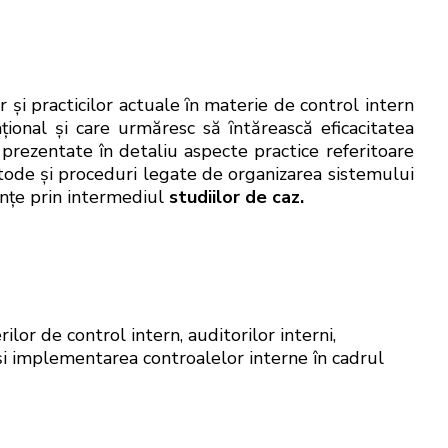
şi practicilor actuale ȋn materie de control intern
ional şi care urmăresc să ȋntărească eficacitatea
i prezentate în detaliu aspecte practice referitoare
etode şi proceduri legate de organizarea sistemului
inţe prin intermediul
studiilor de caz.
ilor de control intern, auditorilor interni,
 și implementarea controalelor interne în cadrul