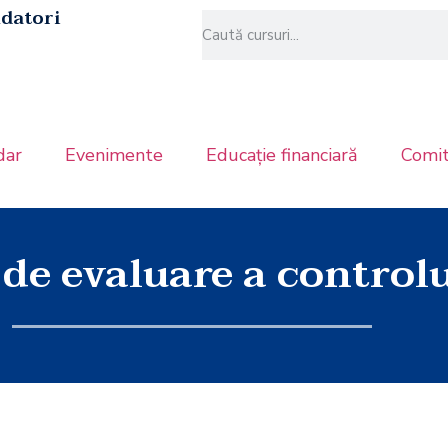
datori
dar
Evenimente
Educație financiară
Comit
de evaluare a controlu