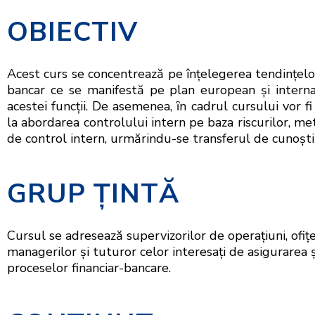
OBIECTIV
Acest curs se concentrează pe înţelegerea tendinţelor 
bancar ce se manifestă pe plan european şi internaţ
acestei funcţii. De asemenea, ȋn cadrul cursului vor f
la abordarea controlului intern pe baza riscurilor, m
de control intern, urmărindu-se transferul de cunoşt
GRUP ŢINTĂ
Cursul se adresează supervizorilor de operațiuni, ofițer
managerilor și tuturor celor interesați de asigurarea
proceselor financiar-bancare.