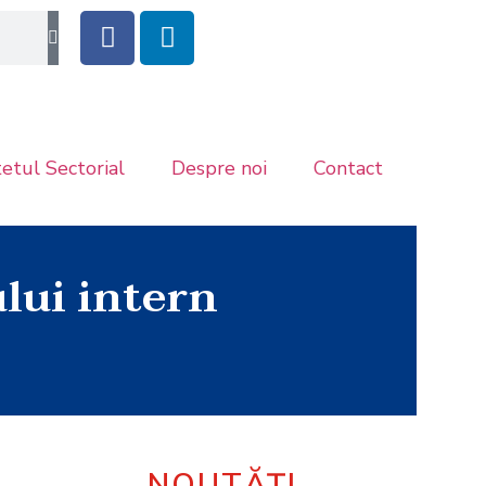
etul Sectorial
Despre noi
Contact
lui intern
NOUTĂȚI