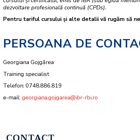
cursului şi
certificatul, emis de IBR (sub egida membri
dezvoltare profesională continuă (CPDs).
Pentru tariful cursului şi alte detalii vă rugăm să n
PERSOANA DE CONTA
Georgiana Gojgărea
Training specialist
Telefon: 0748.886.819
e-mail:
georgiana.gojgarea@ibr-rbi.ro
CONTACT