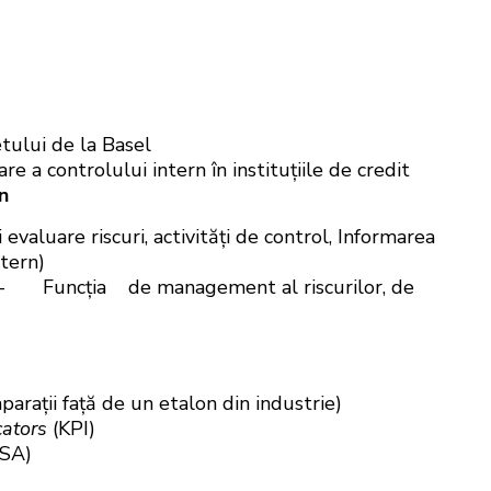
tului de la Basel
 a controlului intern în instituțiile de credit
n
valuare riscuri, activități de control, Informarea
ntern)
uncția de management al riscurilor, de
parații față de un etalon din industrie)
cators
(KPI)
SA)