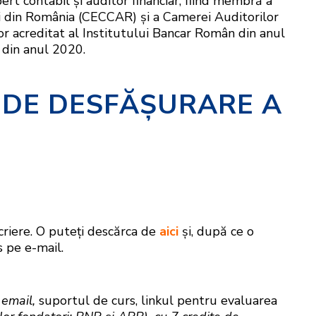
ert contabil și auditor financiar, fiind membră a
ați din România (CECCAR) și a Camerei Auditorilor
r acreditat al Institutului Bancar Român din anul
 din anul 2020.
 DE DESFĂŞURARE A
scriere. O puteţi descărca de
aici
şi, după ce o
s pe e-mail.
e email,
suportul de curs, linkul pentru evaluarea