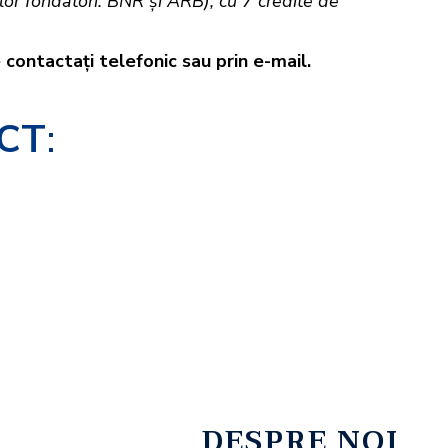
lor fondatori: BNR şi ARB), cu 7 credite de
e contactaţi telefonic sau prin e-mail
.
CT
:
DESPRE NOI