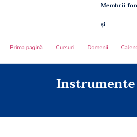
Membrii fon
și
Prima pagină
Cursuri
Domenii
Calen
Instrumente 