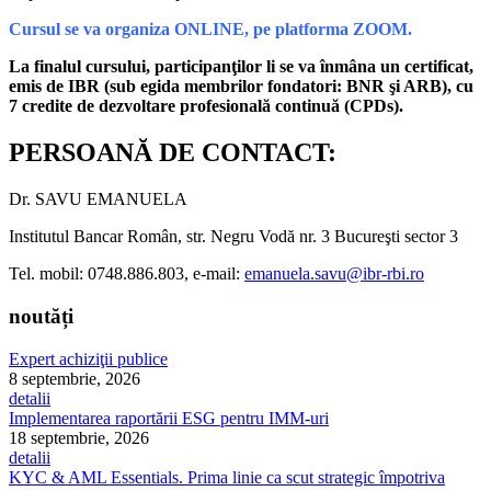
Cursul se va organiza ONLINE
, pe platforma ZOOM.
La finalul cursului, participanţilor li se va înmâna un certificat,
emis de IBR (sub egida membrilor fondatori: BNR şi ARB), cu
7 credite de dezvoltare profesională continuă (CPDs).
PERSOANĂ DE CONTACT:
Dr. SAVU EMANUELA
Institutul Bancar Român, str. Negru Vodă nr. 3 Bucureşti sector 3
Tel. mobil: 0748.886.803, e-mail:
emanuela.savu@ibr-rbi.ro
noutăți
Expert achiziţii publice
8 septembrie, 2026
detalii
Implementarea raportării ESG pentru IMM-uri
18 septembrie, 2026
detalii
KYC & AML Essentials. Prima linie ca scut strategic împotriva