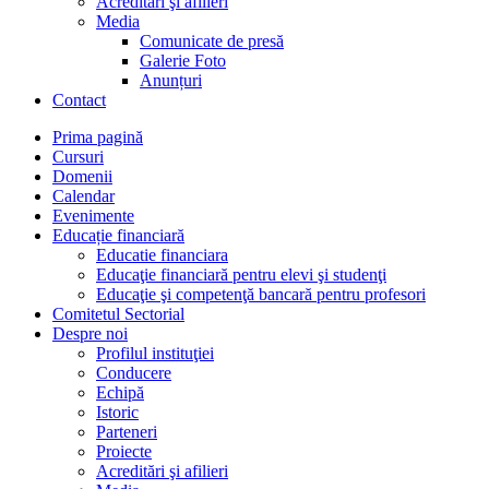
Acreditări şi afilieri
Media
Comunicate de presă
Galerie Foto
Anunțuri
Contact
Prima pagină
Cursuri
Domenii
Calendar
Evenimente
Educație financiară
Educatie financiara
Educaţie financiară pentru elevi şi studenţi
Educaţie şi competenţă bancară pentru profesori
Comitetul Sectorial
Despre noi
Profilul instituţiei
Conducere
Echipă
Istoric
Parteneri
Proiecte
Acreditări şi afilieri