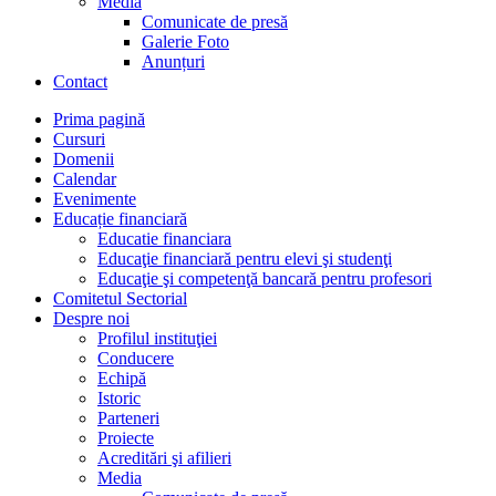
Media
Comunicate de presă
Galerie Foto
Anunțuri
Contact
Prima pagină
Cursuri
Domenii
Calendar
Evenimente
Educație financiară
Educatie financiara
Educaţie financiară pentru elevi şi studenţi
Educaţie şi competenţă bancară pentru profesori
Comitetul Sectorial
Despre noi
Profilul instituţiei
Conducere
Echipă
Istoric
Parteneri
Proiecte
Acreditări şi afilieri
Media