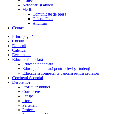
Proiecte
Acreditări şi afilieri
Media
Comunicate de presă
Galerie Foto
Anunțuri
Contact
Prima pagină
Cursuri
Domenii
Calendar
Evenimente
Educație financiară
Educatie financiara
Educaţie financiară pentru elevi şi studenţi
Educaţie şi competenţă bancară pentru profesori
Comitetul Sectorial
Despre noi
Profilul instituţiei
Conducere
Echipă
Istoric
Parteneri
Proiecte