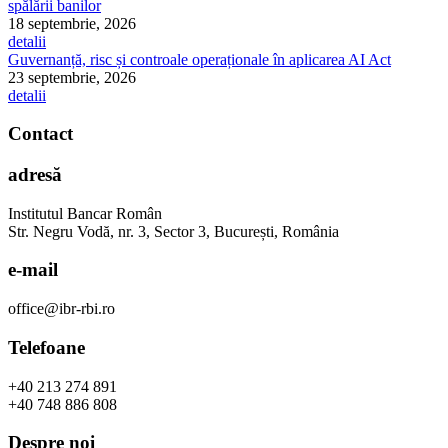
spălării banilor
18 septembrie, 2026
detalii
Guvernanță, risc și controale operaționale în aplicarea AI Act
23 septembrie, 2026
detalii
Contact
adresă
Institutul Bancar Român
Str. Negru Vodă, nr. 3, Sector 3, București, România
e-mail
office@ibr-rbi.ro
Telefoane
+40 213 274 891
+40 748 886 808
Despre noi