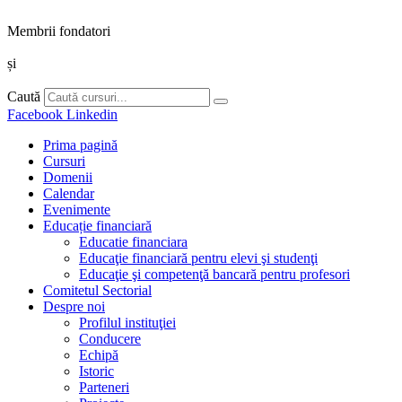
Membrii fondatori
și
Caută
Facebook
Linkedin
Prima pagină
Cursuri
Domenii
Calendar
Evenimente
Educație financiară
Educatie financiara
Educaţie financiară pentru elevi şi studenţi
Educaţie şi competenţă bancară pentru profesori
Comitetul Sectorial
Despre noi
Profilul instituţiei
Conducere
Echipă
Istoric
Parteneri