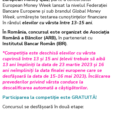
European Money Week lansat la nivelul Federației
Bancare Europene
și sub brandul Global Money
Week
, urmărește testarea cunoștințelor financiare
în rândul
elevilor cu vârsta între 13-15 ani
.
În România, concursul este organizat de Asociaţia
Română a Băncilor (ARB),
în parteneriat cu
Institutul Bancar Român (IBR)
.
*Competiția este deschisă elevilor cu vârsta
cuprinsă între 13 și 15 ani (elevii trebuie să aibă
13 ani împliniți la data de 23 martie 2023 și 16
ani neîmpliniți la data finalei europene care se
desfășoară la data de 15-16 mai 2023). Încălcarea
prevederilor privind vârsta conduce la
descalificarea automată a câștigătorilor.
Participarea la competiție este GRATUITĂ!
Concursul se desfăşoară în două etape: