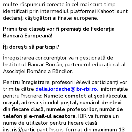
multe răspunsuri corecte în cel mai scurt timp,
identificați prin intermediul platformei Kahoot! sunt
declarați câștigători ai finalei europene.
Primii trei clasați vor fi premiați de Federația
Bancară Europeană!
Îți dorești să participi?
Înregistrarea concurenților va fi gestionată de
Institutul Bancar Român, partenerul educaţional al
Asociației Române a Băncilor.
Pentru înregistrare, profesorii /elevii participanți vor
trimite către
delia.iordache@ibr-rbi.ro
,
informațiile
pentru înscriere:
Numele complet al școlii/liceului,
orașul, adresa şi codul poştal, numărul de elevi
din fiecare clasă, numele profesorilor, număr de
telefon şi e-mail-ul acestora.
IBR va furniza un
nume de utilizator pentru fiecare clasă
înscrisă/participant înscris, format din
maximum 13