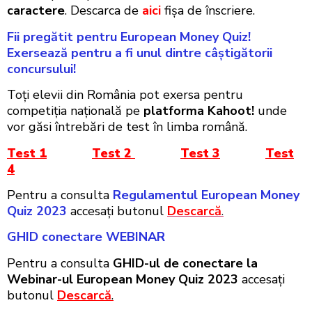
caractere
. Descarca de
aici
fişa de înscriere.
Fii pregătit pentru European Money Quiz!
Exersează pentru a fi unul dintre câștigătorii
concursului!
Toți elevii din România pot exersa pentru
competiția națională pe
platforma Kahoot!
unde
vor găsi întrebări de test în limba română.
Test 1
Test 2
Test 3
Test
4
Pentru a consulta
Regulamentul European Money
Quiz 2023
accesați butonul
Descarcă
.
GHID conectare WEBINAR
Pentru a consulta
GHID-ul de conectare la
Webinar-ul European Money Quiz 2023
accesați
butonul
Descarcă
.