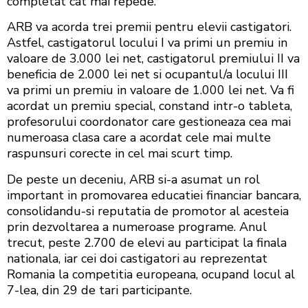
completat cat mai repede.
ARB va acorda trei premii pentru elevii castigatori.
Astfel, castigatorul locului I va primi un premiu in
valoare de 3.000 lei net, castigatorul premiului II va
beneficia de 2.000 lei net si ocupantul/a locului III
va primi un premiu in valoare de 1.000 lei net. Va fi
acordat un premiu special, constand intr-o tableta,
profesorului coordonator care gestioneaza cea mai
numeroasa clasa care a acordat cele mai multe
raspunsuri corecte in cel mai scurt timp.
De peste un deceniu, ARB si-a asumat un rol
important in promovarea educatiei financiar bancara,
consolidandu-si reputatia de promotor al acesteia
prin dezvoltarea a numeroase programe. Anul
trecut, peste 2.700 de elevi au participat la finala
nationala, iar cei doi castigatori au reprezentat
Romania la competitia europeana, ocupand locul al
7-lea, din 29 de tari participante.