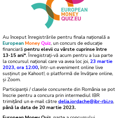
Au început înregistrările pentru finala națională a
European
Money
Quiz
, un concurs de educație
financiară
pentru elevii cu vârste cuprinse între
13-15 ani*
. Înregistrați-vă acum pentru a lua parte
la concursul naţional care va avea loc joi,
23 martie
2023, ora 12:00
,
într-un eveniment online live
susținut pe Kahoot!, o platformă de învățare online,
și Zoom.
Participanții / clasele concurente din România se pot
înscrie pentru a concura prin intermediul IBR
trimițând un e-mail către
delia.iordache@ibr-rbi.ro
,
până la data de 20 martie 2023.
European
Money Quiz,
parte a concursului