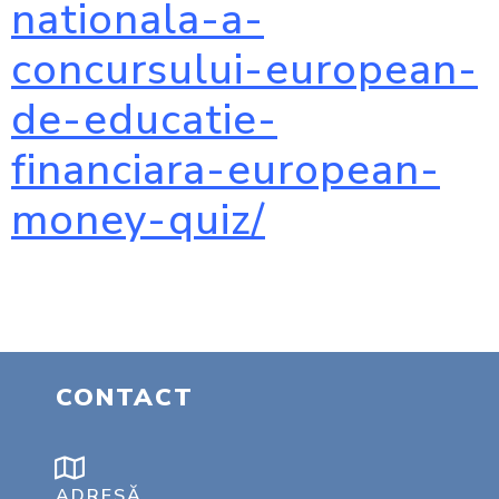
nationala-a-
concursului-european-
de-educatie-
financiara-european-
money-quiz/
CONTACT
ADRESĂ