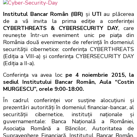
Institutul Bancar Român (IBR)
şi
UTI
au plăcerea
de a vă invita la prima ediţie a conferinţei
CYBERTHREATS & CYBERSECURITY DAY
,
care
reuneşte într-un eveniment unic pe piaţa din
România două evenimente de referinţă în domeniul
securităţii cibernetice: conferinţa CYBERTHREATS
(Ediţia a VIII-a) şi conferinţa CYBERSECURITY DAY
(Ediţia a II-a).
Conferinţa va avea loc
pe 4 noiembrie 2015, la
sediul Institutului Bancar Român, Aula
“Costin
MURGESCU”,
orele 9:00-18:00.
În cadrul conferinţei vor susține alocuţiuni şi
prezentări autorităţi în domeniul financiar-bancar, al
securităţii cibernetice, instituţii naţionale şi
guvernamentale: Banca Naţională a României,
Asociaţia Română a Băncilor, Autoritatea de
Supraveghere Financiară, Institutul Bancar Român,