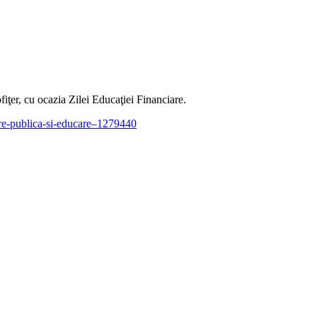
iţer, cu ocazia Zilei Educaţiei Financiare.
are-publica-si-educare–1279440