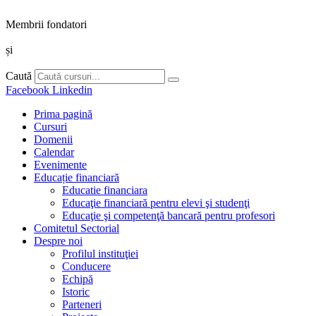
Membrii fondatori
și
Caută
Facebook
Linkedin
Prima pagină
Cursuri
Domenii
Calendar
Evenimente
Educație financiară
Educatie financiara
Educaţie financiară pentru elevi şi studenţi
Educaţie şi competenţă bancară pentru profesori
Comitetul Sectorial
Despre noi
Profilul instituţiei
Conducere
Echipă
Istoric
Parteneri