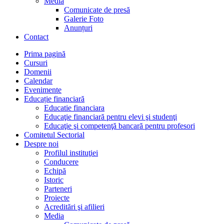
Media
Comunicate de presă
Galerie Foto
Anunțuri
Contact
Prima pagină
Cursuri
Domenii
Calendar
Evenimente
Educație financiară
Educatie financiara
Educaţie financiară pentru elevi şi studenţi
Educaţie şi competenţă bancară pentru profesori
Comitetul Sectorial
Despre noi
Profilul instituţiei
Conducere
Echipă
Istoric
Parteneri
Proiecte
Acreditări şi afilieri
Media