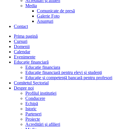
Acreditări şi afilieri
Media
Comunicate de presă
Galerie Foto
Anunțuri
Contact
Prima pagină
Cursuri
Domenii
Calendar
Evenimente
Educație financiară
Educatie financiara
Educaţie financiară pentru elevi şi studenţi
Educaţie şi competenţă bancară pentru profesori
Comitetul Sectorial
Despre noi
Profilul instituţiei
Conducere
Echipă
Istoric
Parteneri
Proiecte
Acreditări şi afilieri