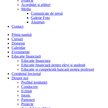
Proiecte
Acreditări şi afilieri
Media
Comunicate de presă
Galerie Foto
Anunțuri
Contact
Prima pagină
Cursuri
Domenii
Calendar
Evenimente
Educație financiară
Educatie financiara
Educaţie financiară pentru elevi şi studenţi
Educaţie şi competenţă bancară pentru profesori
Comitetul Sectorial
Despre noi
Profilul instituţiei
Conducere
Echipă
Istoric
Parteneri
Proiecte