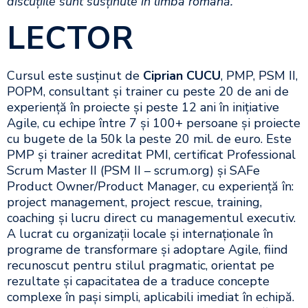
discuțiile sunt susținute în limba română.
LECTOR
Cursul este susținut de
Ciprian
CUCU
, PMP, PSM II,
POPM, consultant și trainer cu peste 20 de ani de
experiență în proiecte și peste 12 ani în inițiative
Agile, cu echipe între 7 și 100+ persoane și proiecte
cu bugete de la 50k la peste 20 mil. de euro. Este
PMP și trainer acreditat PMI, certificat Professional
Scrum Master II (PSM II – scrum.org) și SAFe
Product Owner/Product Manager, cu experiență în:
project management, project rescue, training,
coaching și lucru direct cu managementul executiv.
A lucrat cu organizații locale și internaționale în
programe de transformare și adoptare Agile, fiind
recunoscut pentru stilul pragmatic, orientat pe
rezultate și capacitatea de a traduce concepte
complexe în pași simpli, aplicabili imediat în echipă.