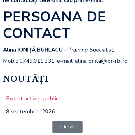
ne contactaţi telefonic sau prin e-mail
.
PERSOANA DE
CONTACT
Alina IONIŢĂ BURLACU
–
Training Specialist
;
Mobil: 0749.011.331, e-mail: alina.ionita@ibr-rbi.ro
NOUTĂȚI
Expert achiziţii publice
8 septembrie, 2026
detalii