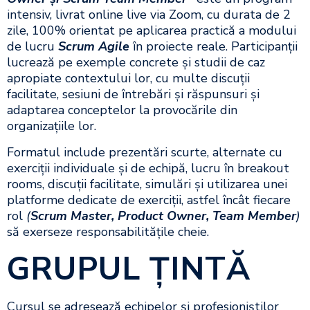
intensiv, livrat online live via Zoom, cu durata de 2
zile, 100% orientat pe aplicarea practică a modului
de lucru
Scrum Agile
în proiecte reale. Participanții
lucrează pe exemple concrete și studii de caz
apropiate contextului lor, cu multe discuții
facilitate, sesiuni de întrebări și răspunsuri și
adaptarea conceptelor la provocările din
organizațiile lor.
Formatul include prezentări scurte, alternate cu
exerciții individuale și de echipă, lucru în breakout
rooms, discuții facilitate, simulări și utilizarea unei
platforme dedicate de exerciții, astfel încât fiecare
rol
(
Scrum Master, Product Owner, Team Member
)
să exerseze responsabilitățile cheie.
GRUPUL ŢINTĂ
Cursul se adresează echipelor și profesioniștilor