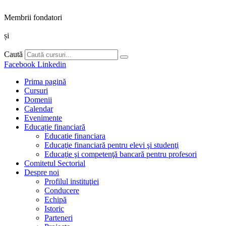
Membrii fondatori
și
Caută
Facebook
Linkedin
Prima pagină
Cursuri
Domenii
Calendar
Evenimente
Educație financiară
Educatie financiara
Educaţie financiară pentru elevi şi studenţi
Educaţie şi competenţă bancară pentru profesori
Comitetul Sectorial
Despre noi
Profilul instituţiei
Conducere
Echipă
Istoric
Parteneri