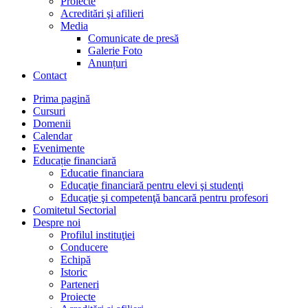
Proiecte
Acreditări şi afilieri
Media
Comunicate de presă
Galerie Foto
Anunțuri
Contact
Prima pagină
Cursuri
Domenii
Calendar
Evenimente
Educație financiară
Educatie financiara
Educaţie financiară pentru elevi şi studenţi
Educaţie şi competenţă bancară pentru profesori
Comitetul Sectorial
Despre noi
Profilul instituţiei
Conducere
Echipă
Istoric
Parteneri
Proiecte