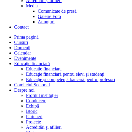
Acreditări şi afilieri
Media
Comunicate de presă
Galerie Foto
Anunțuri
Contact
Prima pagină
Cursuri
Domenii
Calendar
Evenimente
Educație financiară
Educatie financiara
Educaţie financiară pentru elevi şi studenţi
Educaţie şi competenţă bancară pentru profesori
Comitetul Sectorial
Despre noi
Profilul instituţiei
Conducere
Echipă
Istoric
Parteneri
Proiecte
Acreditări şi afilieri