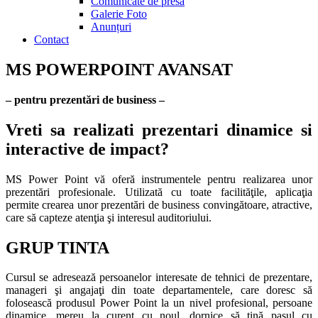
Comunicate de presă
Galerie Foto
Anunțuri
Contact
MS POWERPOINT AVANSAT
– pentru prezentări de business –
Vreti sa realizati prezentari dinamice si
interactive de impact?
MS Power Point vă oferă instrumentele pentru realizarea unor
prezentări profesionale. Utilizată cu toate facilităţile, aplicaţia
permite crearea unor prezentări de business convingătoare, atractive,
care să capteze atenţia şi interesul auditoriului.
GRUP TINTA
Cursul se adresează persoanelor interesate de tehnici de prezentare,
manageri şi angajaţi din toate departamentele, care doresc să
folosească produsul Power Point la un nivel profesional, persoane
dinamice, mereu la curent cu noul, dornice să ţină pasul cu