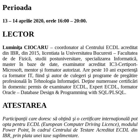
Perioada
13 – 14 aprilie 2020, orele 16:00 – 20:00.
LECTOR
Luminiţa CIOCARU
– coordonator al Centrului ECDL acreditat
din IBR, din 2015, licentiata la Universitatea Bucuresti – Facultatea
de de Fizică, studii postuniversitare, specializarea Informatică,
master în baze de date, examinator acreditat IC3-Certiport-
Microsoft, mentor și formator autorizat. Are peste 10 ani experienţă
ca formator IT, fiind şi autor de culegeri şi programe de pregătire
profesională în Tehnologia Informaţiei. Deţine numeroase certificări
în domeniu: permis de examinator ECDL, Expert ECDL, formator
Oracle – Database Design & Programming with SQL/PLSQL.
ATESTAREA
Participanţii care doresc să obţină şi o certificare internaţională pot
opta pentru ECDL (European Computer Driving Licence), modulul
Power Point, în cadrul Centrului de Testare Acreditat ECDL din
IBR, prin plata unei taxe suplimentare.