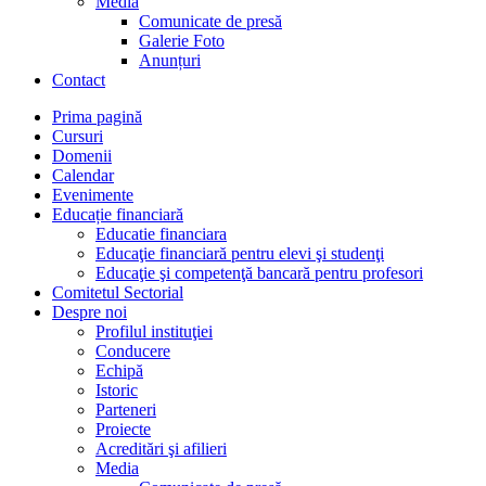
Media
Comunicate de presă
Galerie Foto
Anunțuri
Contact
Prima pagină
Cursuri
Domenii
Calendar
Evenimente
Educație financiară
Educatie financiara
Educaţie financiară pentru elevi şi studenţi
Educaţie şi competenţă bancară pentru profesori
Comitetul Sectorial
Despre noi
Profilul instituţiei
Conducere
Echipă
Istoric
Parteneri
Proiecte
Acreditări şi afilieri
Media