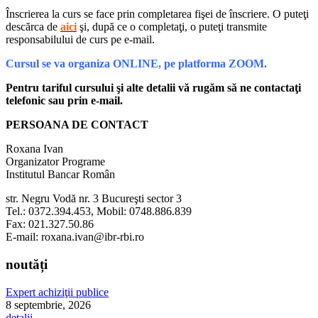
Înscrierea la curs se face prin completarea fişei de înscriere. O puteţi
descărca de
aici
şi, după ce o completaţi, o puteţi transmite
responsabilului de curs pe e-mail.
Cursul se va organiza ONLINE
, pe platforma ZOOM.
Pentru tariful cursului şi alte detalii vă rugăm să ne contactaţi
telefonic sau prin e-mail.
PERSOANA DE CONTACT
Roxana Ivan
Organizator Programe
Institutul Bancar Român
str. Negru Vodă nr. 3 Bucureşti sector 3
Tel.: 0372.394.453, Mobil: 0748.886.839
Fax: 021.327.50.86
E-mail: roxana.ivan@ibr-rbi.ro
noutăți
Expert achiziţii publice
8 septembrie, 2026
detalii