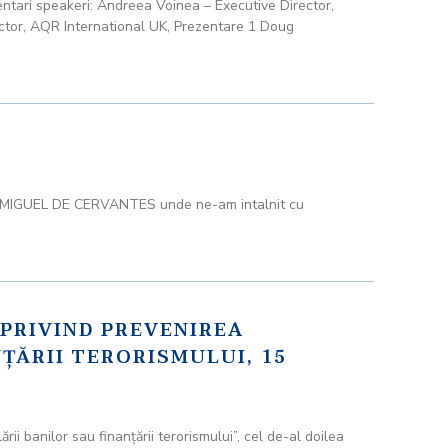
ntari speakeri: Andreea Voinea – Executive Director,
tor, AQR International UK, Prezentare 1 Doug
ceul MIGUEL DE CERVANTES unde ne-am intalnit cu
 PRIVIND PREVENIREA
NŢĂRII TERORISMULUI, 15
rii banilor sau finanţării terorismului”, cel de-al doilea