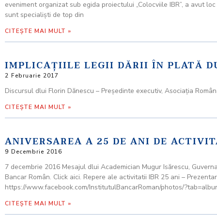
eveniment organizat sub egida proiectului „Colocviile IBR”, a avut loc
sunt specialişti de top din
CITEȘTE MAI MULT »
IMPLICAȚIILE LEGII DĂRII ÎN PLATĂ D
2 Februarie 2017
Discursul dlui Florin Dănescu – Preşedinte executiv, Asociaţia Rom
CITEȘTE MAI MULT »
ANIVERSAREA A 25 DE ANI DE ACTIV
9 Decembrie 2016
7 decembrie 2016 Mesajul dlui Academician Mugur Isărescu, Guvernator 
Bancar Român. Click aici. Repere ale activitatii IBR 25 ani – Prezent
https://www.facebook.com/InstitutulBancarRoman/photos/?tab=al
CITEȘTE MAI MULT »