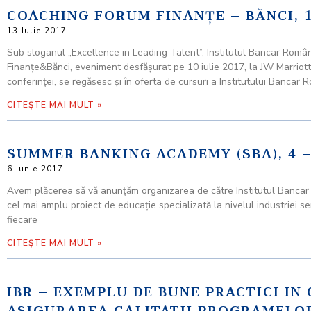
COACHING FORUM FINANŢE – BĂNCI, 1
13 Iulie 2017
Sub sloganul „Excellence in Leading Talent”, Institutul Bancar Româ
Finanţe&Bănci, eveniment desfăşurat pe 10 iulie 2017, la JW Marriott 
conferinţei, se regăsesc şi în oferta de cursuri a Institutului Bancar 
CITEȘTE MAI MULT »
SUMMER BANKING ACADEMY (SBA), 4 – 
6 Iunie 2017
Avem plăcerea să vă anunţăm organizarea de către Institutul Bancar
cel mai amplu proiect de educaţie specializată la nivelul industriei s
fiecare
CITEȘTE MAI MULT »
IBR – EXEMPLU DE BUNE PRACTICI I