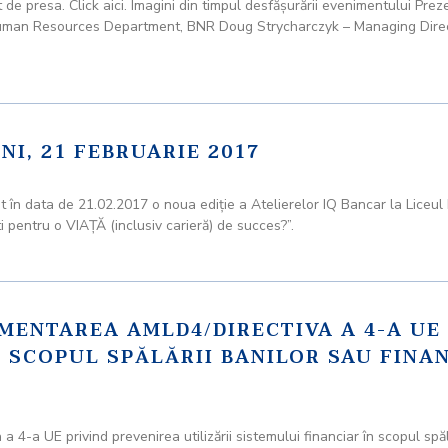
esa. Click aici. Imagini din timpul desfăşurării evenimentului Preze
uman Resources Department, BNR Doug Strycharczyk – Managing Direc
NI, 21 FEBRUARIE 2017
zat în data de 21.02.2017 o noua ediţie a Atelierelor IQ Bancar la Li
sti pentru o VIAŢĂ (inclusiv carieră) de succes?”.
EMENTAREA AMLD4/DIRECTIVA A 4-A UE
N SCOPUL SPĂLĂRII BANILOR SAU FINA
 4-a UE privind prevenirea utilizării sistemului financiar în scopul spălă