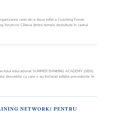
organizarea celei de-a doua ediţii a Coaching Forum
hing-forum.ro/ Câteva dintre temele dezbătute în cadrul
 a proiectului educaţional SUMMER BANKING ACADEMY (SBA),
ele deosebite cu care s-au încheiat ediţiile precedente. În
RAINING NETWORK) PENTRU