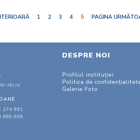
NTERIOARĂ
1
2
3
4
5
PAGINA URMĂTOA
DESPRE NOI
Profilul instituţiei
L
Politica de confidențialitat
br-rbi.ro
Galerie Foto
FOANE
3 274 891
8 886 808