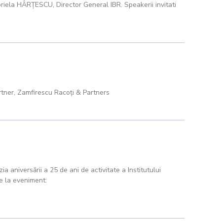
abriela HÂRŢESCU, Director General IBR. Speakerii invitati
Partner, Zamfirescu Racoți & Partners
aniversării a 25 de ani de activitate a Institutului
de la eveniment: