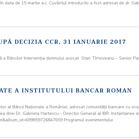
 în data de 15 martie a.c. Cuvântul introductiv a fost adresat de dr. G
UPĂ DECIZIA CCR, 31 IANUARIE 2017
ână a Băncilor Intervenţia domnului avocat Stan Tîrnoveanu – Senior 
ITATE A INSTITUTULUI BANCAR ROMAN
al Băncii Naţionale a României, adresat comunităţii bancare cu ocazia 
area dnei Dr. Gabriela Hartescu – Director General al IBR. Instantanee 
bum&album_id=699859726847659 Programul evenimentului