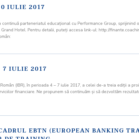
0 IULIE 2017
n continuă parteneriatul educaţional cu Performance Group, sprijinind 
Grand Hotel. Pentru detalii, puteţi accesa link-ul: http://finante.coac
Român:
7 IULIE 2017
 Român (IBR), în perioada 4 – 7 iulie 2017, a celei de-a treia ediţii
erviciilor financiare. Ne propunem să continuăm şi să dezvoltăm rezultat
N CADRUL EBTN (EUROPEAN BANKING T