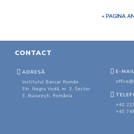
« PAGINA A
CONTACT
E-MAI
ADRESĂ
office@i
Institutul Bancar Român
Str. Negru Vodă, nr. 3, Sector
TELE
3, București, România
+40 21
+40 74