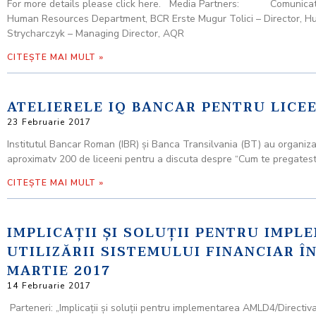
For more details please click here. Media Partners: Comunicat de pr
Human Resources Department, BCR Erste Mugur Tolici – Director, H
Strycharczyk – Managing Director, AQR
CITEȘTE MAI MULT »
ATELIERELE IQ BANCAR PENTRU LICEE
23 Februarie 2017
Institutul Bancar Roman (IBR) şi Banca Transilvania (BT) au organi
aproximatv 200 de liceeni pentru a discuta despre “Cum te pregate
CITEȘTE MAI MULT »
IMPLICAŢII ŞI SOLUŢII PENTRU IMPL
UTILIZĂRII SISTEMULUI FINANCIAR Î
MARTIE 2017
14 Februarie 2017
Parteneri: „Implicaţii şi soluţii pentru implementarea AMLD4/Directiva a