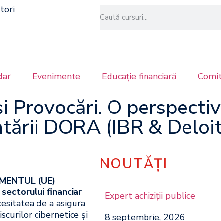
tori
dar
Evenimente
Educație financiară
Comit
i Provocări. O perspectiv
ntării DORA (IBR & Deloit
NOUTĂȚI
MENTUL (UE)
 sectorului financiar
Expert achiziţii publice
esitatea de a asigura
riscurilor cibernetice și
8 septembrie, 2026