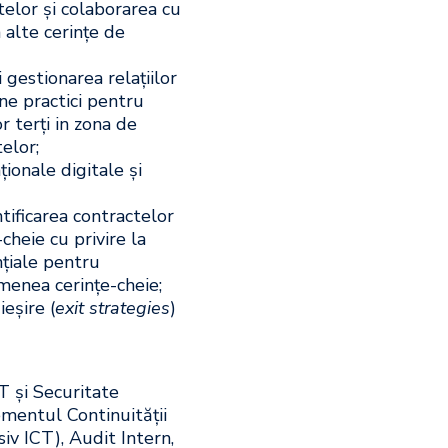
telor și colaborarea cu
a alte cerințe de
 gestionarea relațiilor
une practici pentru
r terți in zona de
elor;
ționale digitale și
ificarea contractelor
heie cu privire la
nțiale pentru
menea cerințe-cheie;
eșire (
exit strategies
)
T și Securitate
mentul Continuității
iv ICT), Audit Intern,