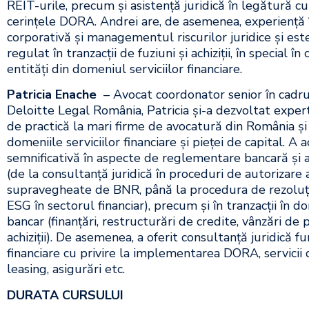
REIT-urile, precum și asistență juridică în legătură c
cerințele DORA. Andrei are, de asemenea, experiență
corporativă și managementul riscurilor juridice și est
regulat în tranzacții de fuziuni și achiziții, în special î
entități din domeniul serviciilor financiare.
Patricia Enache
– Avocat coordonator senior în cadrul
Deloitte Legal România, Patricia și-a dezvoltat expert
de practică la mari firme de avocatură din România și 
domeniile serviciilor financiare și pieței de capital. 
semnificativă în aspecte de reglementare bancară și a s
(de la consultanță juridică în proceduri de autorizare a
supravegheate de BNR, până la procedura de rezoluți
ESG în sectorul financiar), precum și în tranzacții în d
bancar (finanțări, restructurări de credite, vânzări de po
achiziții). De asemenea, a oferit consultanță juridică fur
financiare cu privire la implementarea DORA, servicii 
leasing, asigurări etc.
DURATA CURSULUI