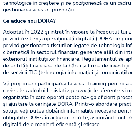
tehnologice în creștere și se poziționează ca un cadru
gestionarea acestor provocări.
Ce aduce nou DORA?
Adoptat în 2022 și intrat în vigoare la începutul lu
privind reziliența operațională digitală (DORA) impun
privind gestionarea riscurilor legate de tehnologia inf
cibernetică în sectorul financiar, generate atât din inte
exteriorul instituțiilor financiare. Regulamentul se ap
de entități financiare, de la bănci și firme de investiții, 
de servicii TIC (tehnologia informației și comunicațiilor
Vă propunem participarea la acest training pentru a 
cheie ale cadrului legislativ, provocările aferente și 
organizația în care operați poate naviga eficient pro
și ajustare la cerințele DORA. Printr-o abordare pract
soluții, veți putea dobândi informațiile necesare pent
obligațiile DORA în acțiuni concrete, asigurând conform
digitală de o manieră eficientă și eficace.