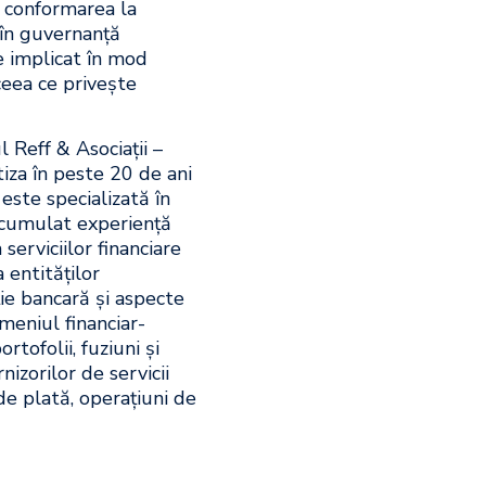
u conformarea la
 în guvernanță
e implicat în mod
n ceea ce privește
 Reff & Asociații –
iza în peste 20 de ani
este specializată în
A acumulat experiență
erviciilor financiare
 entităților
e bancară și aspecte
omeniul financiar-
rtofolii, fuziuni și
nizorilor de servicii
de plată, operațiuni de