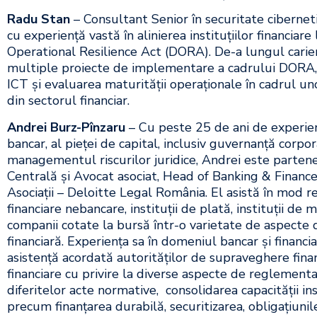
Radu Stan
– Consultant Senior în securitate ciberneti
cu experiență vastă în alinierea instituțiilor financiare 
Operational Resilience Act (DORA). De-a lungul carier
multiple proiecte de implementare a cadrului DORA, 
ICT și evaluarea maturității operaționale în cadrul un
din sectorul financiar.
Andrei Burz-Pînzaru
– Cu peste 25 de ani de experie
bancar, al pieței de capital, inclusiv guvernanță corpor
managementul riscurilor juridice, Andrei este parten
Centrală și Avocat asociat, Head of Banking & Finance
Asociații – Deloitte Legal România. El asistă în mod reg
financiare nebancare, instituții de plată, instituții de
companii cotate la bursă într-o varietate de aspecte
financiară. Experiența sa în domeniul bancar și financia
asistență acordată autorităților de supraveghere financi
financiare cu privire la diverse aspecte de reglementa
diferitelor acte normative, consolidarea capacității in
precum finanțarea durabilă, securitizarea, obligațiunil