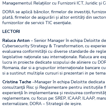
Managementul Relațiilor cu Furnizorii ICT, Juridic și 
DORA se aplică băncilor, firmelor de investiții, furnizor
plată, firmelor de asigurări și altor entități din sectoru
furnizorilor de servicii TIC esențiale.
LECTORI
Raluca Anton
– Senior Manager în echipa Deloitte ded
Cybersecurity Strategy & Transformation, cu experie
evaluarea conformității cu diverse standarde de regle
legislative naționale sau internaționale. Raluca are ex
lucra in proiecte dedicate scopului de aliniere cu DO
Romania, dar si a grupurilor internaționale bancare 
si a sustinut multiple cursuri si prezentari in pe tema 
Cristina Tache
–Manager în echipa Deloitte dedicata s
consultanță Risc și Reglementare pentru instituțiile f
experiență în implementarea și revizuirea conformități
reglementare, cu focus pe: SREP, ICAAP, ILAAP, mana
externalizare, DORA – Strategii de ieșire.