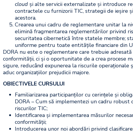
cloud
și alte servicii externalizate și introduce re
contractele cu furnizorii TIC, strategii de ieșire ș
acestora.
Crearea unui cadru de reglementare unitar la n
elimină fragmentarea reglementărilor privind ris
securitatea cibernetică între statele membre; st
uniforme pentru toate entitățile financiare din U
DORA nu este o reglementare care trebuie adresată 
conformității, ci și o oportunitate de a crea procese m
sigure, reducând expunerea la riscurile operaționale ș
aduc organizațiilor prejudicii majore.
OBIECTIVELE CURSULUI
Familiarizarea participanților cu cerințele și obli
DORA – Cum să implementezi un cadru robust d
riscurilor TIC;
Identificarea și implementarea măsurilor necesa
conformității;
Introducerea unor noi abordări privind clasificare