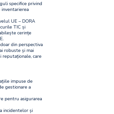
guli specifice privind
i inventarierea
ivelul UE – DORA
curile TIC și
abilește cerințe
E.
doar din perspectiva
ai robuste și mai
i reputaționale, care
gațiile impuse de
e gestionare a
re pentru asigurarea
a incidentelor și