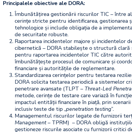
Principalele obiective ale DORA:
Îmbunătățirea gestionării riscurilor TIC – între
cerințe stricte pentru identificarea, gestionarea ș
tehnologice și include obligația de a implementa 
de securitate robuste.
Raportarea incidentelor majore și incidentelor d
cibernetică – DORA stabilește o structură clară 
pentru raportarea incidentelor TIC către autori
îmbunătățește procesul de comunicare și coordon
financiare și autoritățile de reglementare.
Standardizarea cerințelor pentru testarea rezilie
DORA solicita testarea periodică a sistemelor cri
penetrare avansate (TLPT –
Threat-Led Penetra
metode, cerințe de testare care variază în funcți
impactul entității financiare în piață, prin scenarii 
inclusiv teste de tip „
penetration testing
”.
Managementul riscurilor legate de furnizorii terț
Management
– TPRM) – DORA obligă instituțiile
gestioneze riscurile asociate cu furnizorii critici de