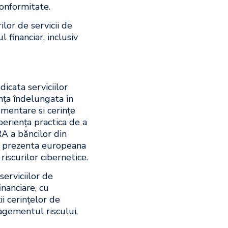
Conformitate.
ilor de servicii de
l financiar, inclusiv
icata serviciilor
nța îndelungata in
mentare si cerințe
periența practica de a
RA a băncilor din
cu prezenta europeana
riscurilor cibernetice.
erviciilor de
inanciare, cu
i cerințelor de
gementul riscului,