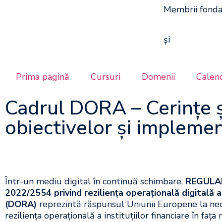
Membrii fonda
și
Prima pagină
Cursuri
Domenii
Calen
Cadrul DORA – Cerințe ș
obiectivelor și impleme
Într-un mediu digital în continuă schimbare,
REGULA
2022/2554 privind reziliența operațională digitală a
(DORA)
reprezintă răspunsul Uniunii Europene la nec
reziliența operațională a instituțiilor financiare în fața 