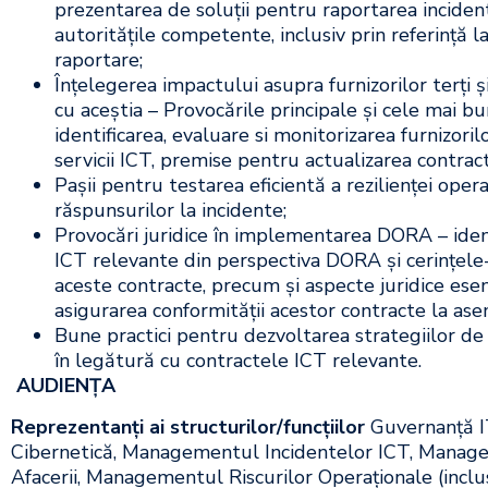
prezentarea de soluții pentru raportarea inciden
autoritățile competente, inclusiv prin referință l
raportare;
Înțelegerea impactului asupra furnizorilor terți și
cu aceștia – Provocările principale și cele mai b
identificarea, evaluare si monitorizarea furnizorilo
servicii ICT, premise pentru actualizarea contract
Pașii pentru testarea eficientă a rezilienței opera
răspunsurilor la incidente;
Provocări juridice în implementarea DORA – ident
ICT relevante din perspectiva DORA și cerințele-c
aceste contracte, precum și aspecte juridice ese
asigurarea conformității acestor contracte la ase
Bune practici pentru dezvoltarea strategiilor de i
în legătură cu contractele ICT relevante.
AUDIENŢA
Reprezentanți ai structurilor/funcțiilor
Guvernanță I
Cibernetică, Managementul Incidentelor ICT, Manage
Afacerii, Managementul Riscurilor Operaționale (inclus