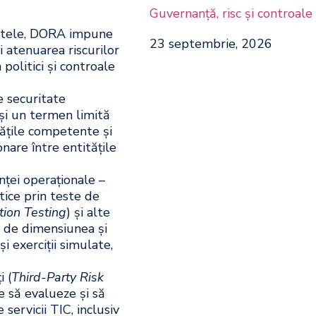
Guvernanță, risc și controale
 altele, DORA impune
23 septembrie, 2026
i atenuarea riscurilor
politici și controale
e securitate
și un termen limită
tățile competente și
are între entitățile
nței operaționale –
tice prin teste de
tion Testing
) și alte
e de dimensiunea și
și exerciții simulate,
i (
Third-Party Risk
 să evalueze și să
 servicii TIC, inclusiv