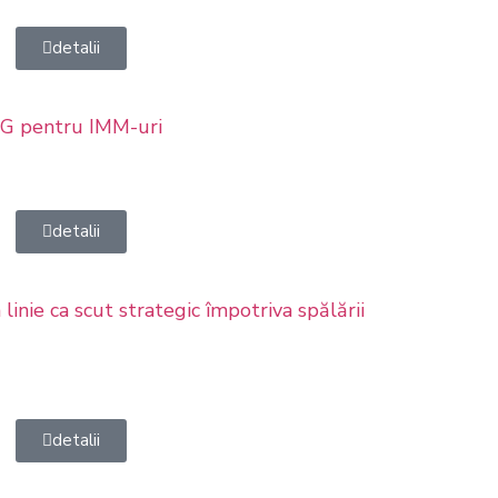
detalii
SG pentru IMM-uri
detalii
inie ca scut strategic împotriva spălării
detalii