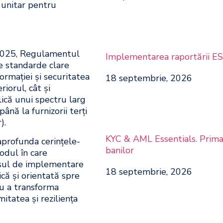
 unitar pentru
i 2025, Regulamentul
Implementarea raportării E
e standarde clare
ormației și securitatea
18 septembrie, 2026
riorul, cât și
lică unui spectru larg
până la furnizorii terți
).
KYC & AML Essentials. Prima l
aprofunda cerințele-
banilor
modul în care
cesul de implementare
18 septembrie, 2026
ică și orientată spre
ru a transforma
itatea și reziliența