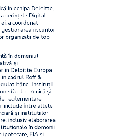
că în echipa Deloitte,
la cerințele Digital
ei, a coordonat
gestionarea riscurilor
or organizații de top
nță în domeniul
ativă și
er în Deloitte Europa
 în cadrul Reff &
ulat bănci, instituții
 monedă electronică și
 de reglementare
r include între altele
ară și instituțiilor
re, inclusiv elaborarea
stituționale în domenii
e ipotecare, FIA și