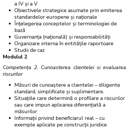
a IV şi a V
Obiectivele strategice asumate prin emiterea
standardelor europene şi naționale
Înțelegerea conceptelor şi terminologiei de
bază
Guvernanţa (națională) şi responsabilități
Organizare interna în entitățile raportoare
Studii de caz
Modulul 2
Competenţa 2. Cunoasterea clientelei si evaluarea
riscurilor
Măsuri de cunoaştere a clientelei – diligente
standard, simplificate şi suplimentare.
Situaţiile care determină o profilare a riscurilor
sau care impun aplicarea diferenţiată a
măsurilor
Informații privind beneficiarul real – cu
exemple aplicate pe construcţii juridice