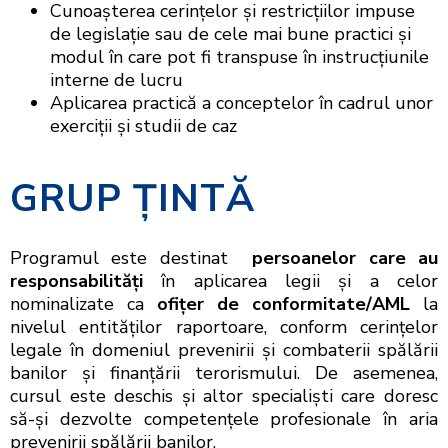
Cunoașterea cerințelor şi restricțiilor impuse
de legislaţie sau de cele mai bune practici și
modul în care pot fi transpuse în instrucțiunile
interne de lucru
Aplicarea practică a conceptelor în cadrul unor
exerciții și studii de caz
GRUP ŢINTĂ
Programul este destinat
persoanelor
care au
responsabilități
în aplicarea legii şi a celor
nominalizate ca
ofițer de conformitate
/
AML
la
nivelul entităților raportoare, conform cerințelor
legale în domeniul prevenirii şi combaterii spălării
banilor şi finanţării terorismului. De asemenea,
cursul este deschis şi altor specialiști care doresc
să-şi dezvolte competențele profesionale în aria
prevenirii spălării banilor.