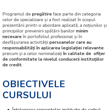
Programul de
pregătire
face parte din categoria
celor de specializare şi a fost realizat în scopul
prezentării printr-o abordare aplicată, a noțiunilor și
principiilor prevenirii spălării banilor
minim
necesare
în portofoliul profesional şi în
desfășurarea activității
persoanelor
care au
responsabilități în aplicarea
legislaţiei
relevante
precum şi a celor nominalizaţi
în calitate de
ofițer
de conformitate la nivelul conducerii instituţiilor
de credit
.
OBIECTIVELE
CURSULUI
Înțelegerea conceptelor instituite de cadrul