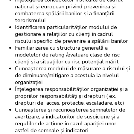
național şi european privind prevenirea şi
combaterea spălării banilor și a finanțării
terorismului
Identificarea particularităților modului de
gestionare a relațiilor cu clienți în cadrul
riscului specific de prevenire a spălării banilor
Familiarizarea cu structura generală a
modelelor de rating /evaluare clase de risc
clienți şi a situațiilor cu risc potențial mărit
Cunoașterea modului de măsurare a riscului şi
de diminuare/mitigare a acestuia la nivelul
organizației
Înțelegerea responsabilităților organizației şi a
propriilor responsabilități şi drepturi ( ex.
drepturi de acces, protecție, escaladare, etc)
Cunoașterea și recunoașterea semnalelor de
avertizare, a indicatorilor de suspiciune şi a
regulilor de acțiune în cazul apariției unor
astfel de semnale şi indicatori