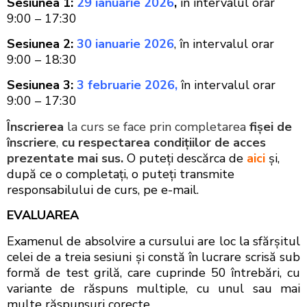
Sesiunea 1:
29 ianuarie 2026
,
în intervalul orar
9:00 – 17:30
Sesiunea 2:
30 ianuarie 2026
, în intervalul orar
9:00 – 18:30
Sesiunea 3:
3 februarie 2026,
în intervalul orar
9:00 – 17:30
Înscrierea
la curs se face prin completarea
fişei de
înscriere
,
cu respectarea condiţiilor de acces
prezentate mai sus.
O puteţi descărca de
aici
şi,
după ce o completaţi, o puteţi transmite
responsabilului de curs, pe e-mail.
EVALUAREA
Examenul de absolvire a cursului are loc la sfărşitul
celei de a treia sesiuni şi constă în lucrare scrisă sub
formă de test grilă, care cuprinde 50 întrebări, cu
variante de răspuns multiple, cu unul sau mai
multe răspunsuri corecte.