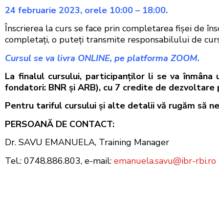
24 februarie 2023, orele 10:00 – 18:00.
Înscrierea la curs se face prin completarea fişei de în
completaţi, o puteţi transmite responsabilului de cur
Cursul se va livra ONLINE
, pe platforma ZOOM.
La finalul cursului, participanţilor li se va înmân
fondatori: BNR şi ARB), cu 7 credite de dezvoltare 
Pentru tariful cursului şi alte detalii vă rugăm să n
PERSOANĂ DE CONTACT:
Dr. SAVU EMANUELA, Training Manager
Tel.: 0748.886.803, e-mail:
emanuela.savu@ibr-rbi.ro