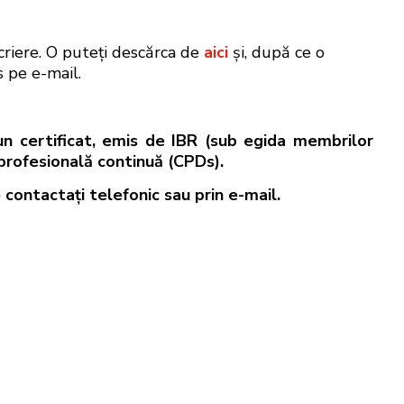
scriere. O puteţi descărca de
aici
şi, după ce o
s pe e-mail.
a un certificat, emis de IBR (sub egida membrilor
profesională continuă (CPDs).
e contactaţi telefonic sau prin e-mail
.