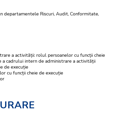
in departamentele Riscuri, Audit, Conformitate,
e a activității: rolul persoanelor cu funcții cheie
 a cadrului intern de administrare a activității
ie de execuție
lor cu funcții cheie de execuție
lor
ŞURARE